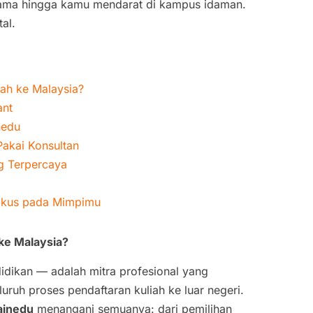
rtama hingga kamu mendarat di kampus idaman.
al.
iah ke Malaysia?
ant
nedu
Pakai Konsultan
g Terpercaya
Fokus pada Mimpimu
 ke Malaysia?
idikan — adalah mitra profesional yang
ruh proses pendaftaran kuliah ke luar negeri.
ainedu
menangani semuanya: dari pemilihan