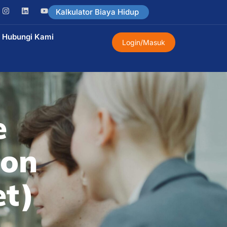
Kalkulator Biaya Hidup
Hubungi Kami
Login/Masuk
e
ion
et)