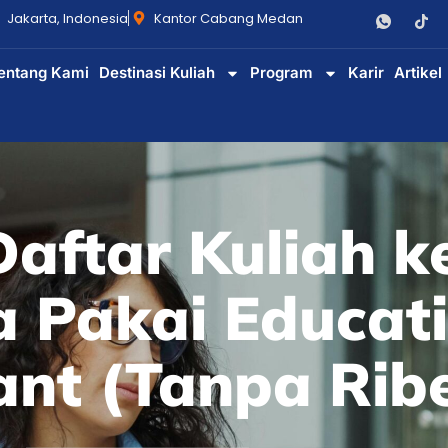
Jakarta, Indonesia
Kantor Cabang Medan
entang Kami
Destinasi Kuliah
Program
Karir
Artikel
aftar Kuliah k
a Pakai Educat
ant (Tanpa Rib