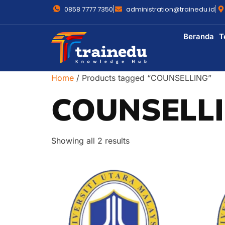
0858 7777 7350
administration@trainedu.id
Beranda
T
Home
/ Products tagged “COUNSELLING”
COUNSELL
Showing all 2 results