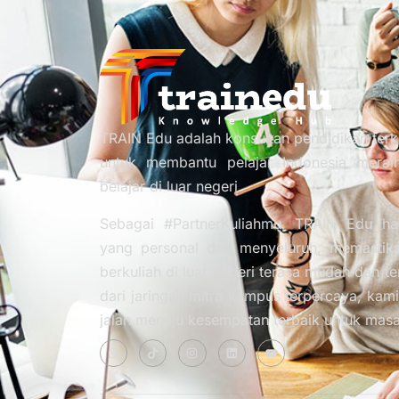
TRAIN Edu adalah konsultan pendidikan ter
untuk membantu pelajar Indonesia merai
belajar di luar negeri.
Sebagai #PartnerKuliahmu, TRAIN Edu ha
yang personal dan menyeluruh, memastika
berkuliah di luar negeri terasa mudah dan 
dari jaringan mitra kampus terpercaya, k
jalan menuju kesempatan terbaik untuk ma