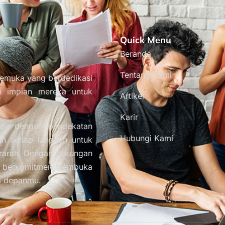
Quick Menu
Beranda
Tentang Kami
kemuka yang berdedikasi
h impian mereka untuk
Artikel
Karir
dir dengan pendekatan
Hubungi Kami
n setiap langkah untuk
terarah. Dengan dukungan
ami berkomitmen membuka
sa depanmu.