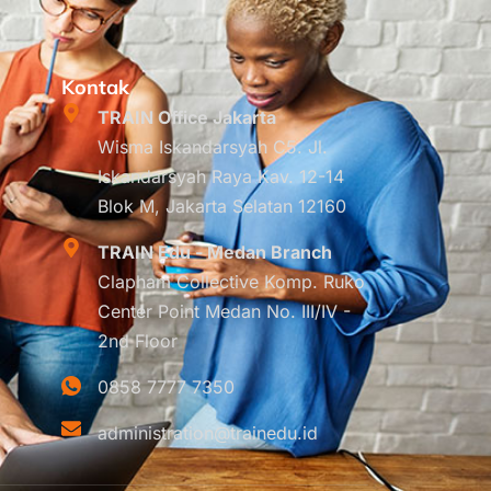
Kontak
TRAIN Office Jakarta
Wisma Iskandarsyah C5. Jl.
Iskandarsyah Raya Kav. 12-14
Blok M, Jakarta Selatan 12160
TRAIN Edu - Medan Branch
Clapham Collective Komp. Ruko
Center Point Medan No. III/IV -
2nd Floor
0858 7777 7350
administration@trainedu.id