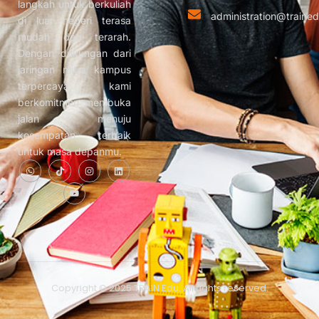
langkah untuk berkuliah
administration@trained
di luar negeri terasa
mudah dan terarah.
Dengan dukungan dari
jaringan mitra kampus
terpercaya, kami
berkomitmen membuka
jalan menuju
kesempatan terbaik
untuk masa depanmu.
Copyright © 2025 TRAIN Edu. All rights reserved.