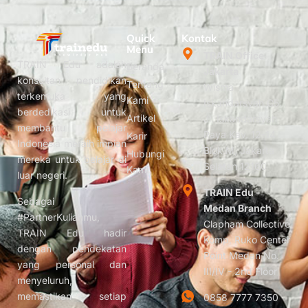
Quick
Kontak
Menu
TRAIN Office
TRAIN Edu adalah
Beranda
Jakarta
konsultan pendidikan
Tentang
Wisma
terkemuka yang
Kami
Iskandarsyah C5.
berdedikasi untuk
Artikel
Jl. Iskandarsyah
membantu pelajar
Raya Kav. 12-14
Karir
Indonesia meraih impian
Blok M, Jakarta
Hubungi
mereka untuk belajar di
Selatan 12160
Kami
luar negeri.
TRAIN Edu -
Sebagai
Medan Branch
#PartnerKuliahmu,
Clapham Collective
TRAIN Edu hadir
Komp. Ruko Center
dengan pendekatan
Point Medan No.
yang personal dan
III/IV - 2nd Floor
menyeluruh,
memastikan setiap
0858 7777 7350